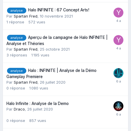
Halo INFINITE : 67 Concept Arts!
analyse
Par
Spartan Fred
,
10 novembre 2021
1
réponse
572
vues
Aperçu de la campagne de Halo INFINITE |
analyse
Analyse et Théories
Par
Spartan Fred
,
25 octobre 2021
3
réponses
1 195
vues
Halo : INFINITE | Analyse de la Démo
analyse
Gameplay Premiere
Par
Spartan Fred
,
26 juillet 2020
0
réponse
1 080
vues
Halo Infinite : Analyse de la Demo
Par
Draco
,
26 juillet 2020
0
réponse
857
vues