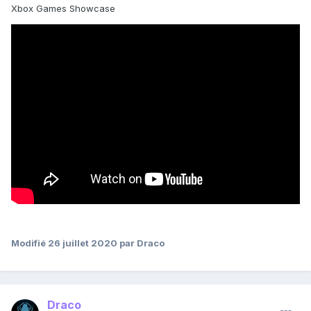
Xbox Games Showcase
Modifié
26 juillet 2020
par Draco
Draco