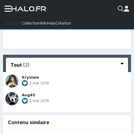
Actualité
Collection
WikiHalo
Création
Tout
(2)
Krystale
3 mai 2018
Aug45
3 mai 2018
Contenu similaire