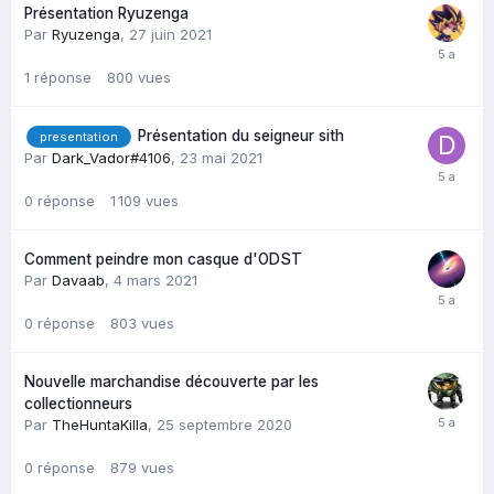
Présentation Ryuzenga
Par
Ryuzenga
,
27 juin 2021
1
réponse
800
vues
Présentation du seigneur sith
presentation
Par
Dark_Vador#4106
,
23 mai 2021
0
réponse
1 109
vues
Comment peindre mon casque d'ODST
Par
Davaab
,
4 mars 2021
0
réponse
803
vues
Nouvelle marchandise découverte par les
collectionneurs
Par
TheHuntaKilla
,
25 septembre 2020
0
réponse
879
vues