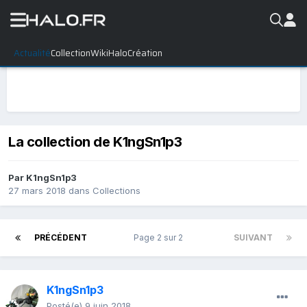
Actualité
Collection
WikiHalo
Création
La collection de K1ngSn1p3
Par
K1ngSn1p3
27 mars 2018
dans
Collections
PRÉCÉDENT
Page 2 sur 2
SUIVANT
K1ngSn1p3
Posté(e)
9 juin 2018