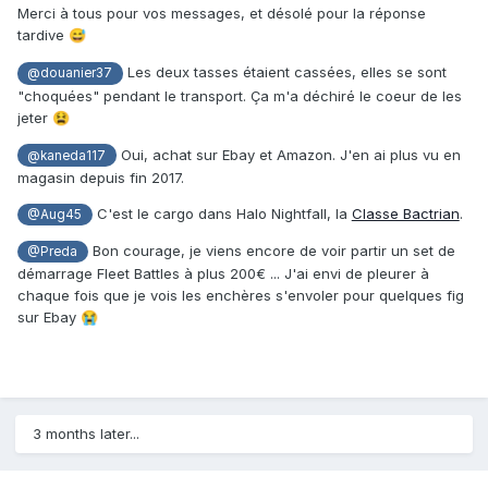
Merci à tous pour vos messages, et désolé pour la réponse
tardive
😅
Les deux tasses étaient cassées, elles se sont
@douanier37
"choquées" pendant le transport. Ça m'a déchiré le coeur de les
jeter
😫
Oui, achat sur Ebay et Amazon. J'en ai plus vu en
@kaneda117
magasin depuis fin 2017.
C'est le cargo dans Halo Nightfall, la
Classe Bactrian
.
@Aug45
Bon courage, je viens encore de voir partir un set de
@Preda
démarrage Fleet Battles à plus 200€ ... J'ai envi de pleurer à
chaque fois que je vois les enchères s'envoler pour quelques fig
sur Ebay
😭
3 months later...