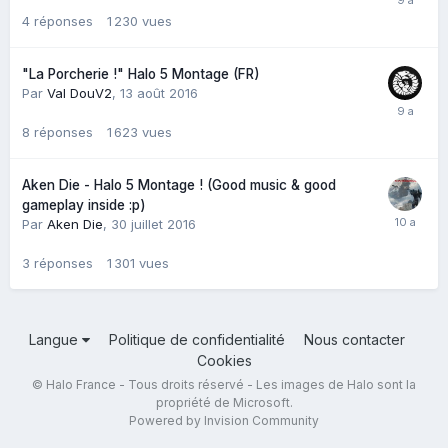
4
réponses
1 230
vues
"La Porcherie !" Halo 5 Montage (FR)
Par
Val DouV2
,
13 août 2016
8
réponses
1 623
vues
Aken Die - Halo 5 Montage ! (Good music & good
gameplay inside :p)
Par
Aken Die
,
30 juillet 2016
3
réponses
1 301
vues
Langue
Politique de confidentialité
Nous contacter
Cookies
© Halo France - Tous droits réservé - Les images de Halo sont la
propriété de Microsoft.
Powered by Invision Community