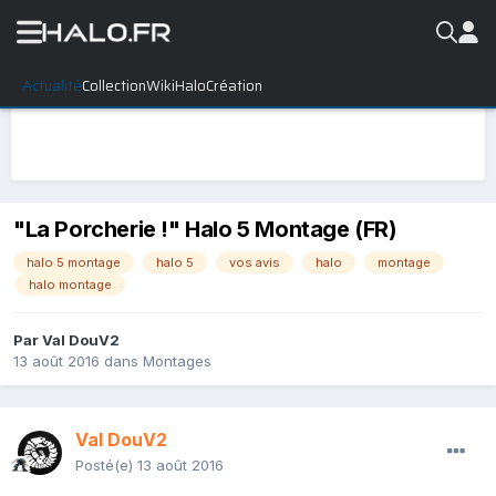
Actualité
Collection
WikiHalo
Création
"La Porcherie !" Halo 5 Montage (FR)
halo 5 montage
halo 5
vos avis
halo
montage
halo montage
Par
Val DouV2
13 août 2016
dans
Montages
Val DouV2
Posté(e)
13 août 2016