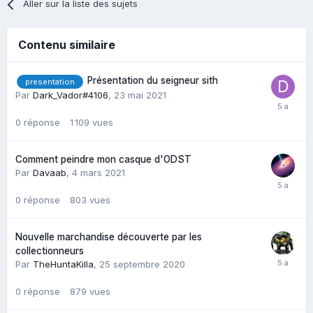
Aller sur la liste des sujets
Contenu similaire
Présentation du seigneur sith
presentation
Par
Dark_Vador#4106
,
23 mai 2021
0
réponse
1 109
vues
Comment peindre mon casque d'ODST
Par
Davaab
,
4 mars 2021
0
réponse
803
vues
Nouvelle marchandise découverte par les
collectionneurs
Par
TheHuntaKilla
,
25 septembre 2020
0
réponse
879
vues