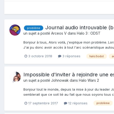
Journal audio introuvable (
problème
un sujet a posté
Arceos V
dans
Halo 3 : ODST
Bonjour à tous, Alors voilà, j'explique mon problème. L
J'ai pu donc avoir accès à tout l'arc scénaristique autour
3 octobre 2018
3 réponses
halo3odst
a
Impossible d'inviter à rejoindre une 
un sujet a posté
Johnowak
dans
Halo Wars 2
Bonjour tout le monde, depuis la mise à jour du leader 
semblerait que ce soit lié au fait que nous soyons tous 
17 septembre 2017
12 réponses
problème