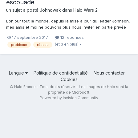
escouade
un sujet a posté
Johnowak
dans
Halo Wars 2
Bonjour tout le monde, depuis la mise à jour du leader Johnson,
mes amis et moi ne pouvons plus nous inviter en partie privée
ou dans une escouade privée afin de jouer ensemble, il
17 septembre 2017
12 réponses
semblerait que ce soit lié au fait que nous soyons tous chez
(et 3 en plus)
problème
réseau
Orange car lorsque certains de mes amis étant chez d autre...
Langue
Politique de confidentialité
Nous contacter
Cookies
© Halo France - Tous droits réservé - Les images de Halo sont la
propriété de Microsoft.
Powered by Invision Community