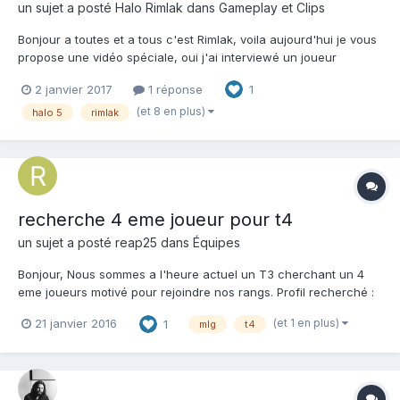
un sujet a posté
Halo Rimlak
dans
Gameplay et Clips
Bonjour a toutes et a tous c'est Rimlak, voila aujourd'hui je vous
propose une vidéo spéciale, oui j'ai interviewé un joueur
professionnel sur halo 5. Il s'agit donc de shaady joueur
2 janvier 2017
1 réponse
1
Français évoluant dans la structure BitterSweet, il a répondu a
mes questions, donner ses impressions et son avis s...
(et 8 en plus)
halo 5
rimlak
recherche 4 eme joueur pour t4
un sujet a posté
reap25
dans
Équipes
Bonjour, Nous sommes a l'heure actuel un T3 cherchant un 4
eme joueurs motivé pour rejoindre nos rangs. Profil recherché :
Etre connecté 2/4 soirs par semaine de 21h00 jusqua 23h45 /
(et 1 en plus)
21 janvier 2016
1
mlg
t4
00h00. Avoir un bon niveau individuelle et surtout une très très
bonne réactivité. Co...