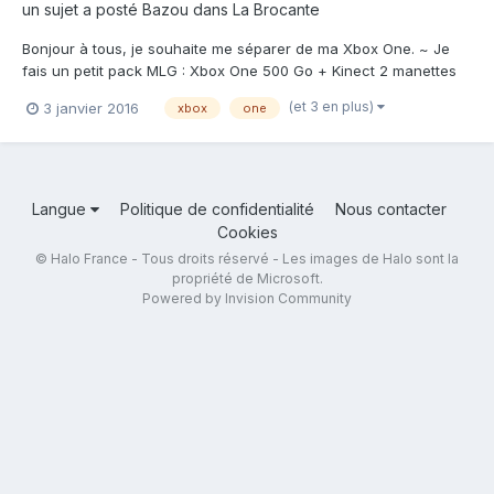
un sujet a posté
Bazou
dans
La Brocante
Bonjour à tous, je souhaite me séparer de ma Xbox One. ~ Je
fais un petit pack MLG : Xbox One 500 Go + Kinect 2 manettes
dont une Day One (wow) + batterie rechargeable d'une manette
(et 3 en plus)
3 janvier 2016
xbox
one
Halo MCC Halo 5 : Guardians Mad Max J'ai fixé un prix qui me
semble honnête :...
Langue
Politique de confidentialité
Nous contacter
Cookies
© Halo France - Tous droits réservé - Les images de Halo sont la
propriété de Microsoft.
Powered by Invision Community