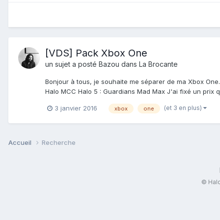
[VDS] Pack Xbox One
un sujet a posté
Bazou
dans
La Brocante
Bonjour à tous, je souhaite me séparer de ma Xbox One
Halo MCC Halo 5 : Guardians Mad Max J'ai fixé un prix q
(et 3 en plus)
3 janvier 2016
xbox
one
Accueil
Recherche
© Halo