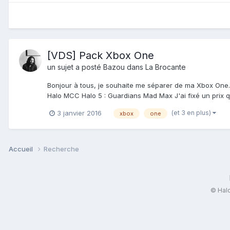
[VDS] Pack Xbox One
un sujet a posté
Bazou
dans
La Brocante
Bonjour à tous, je souhaite me séparer de ma Xbox One
Halo MCC Halo 5 : Guardians Mad Max J'ai fixé un prix q
(et 3 en plus)
3 janvier 2016
xbox
one
Accueil
Recherche
© Halo