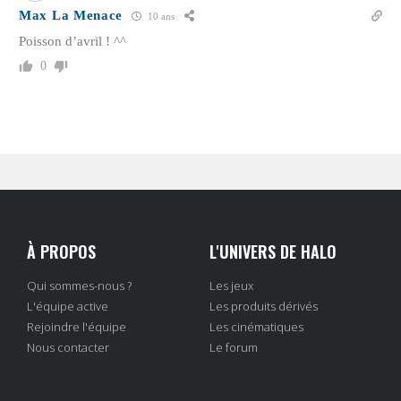
Max La Menace
10 ans
Poisson d’avril ! ^^
0
À PROPOS
L'UNIVERS DE HALO
Qui sommes-nous ?
Les jeux
L'équipe active
Les produits dérivés
Rejoindre l'équipe
Les cinématiques
Nous contacter
Le forum