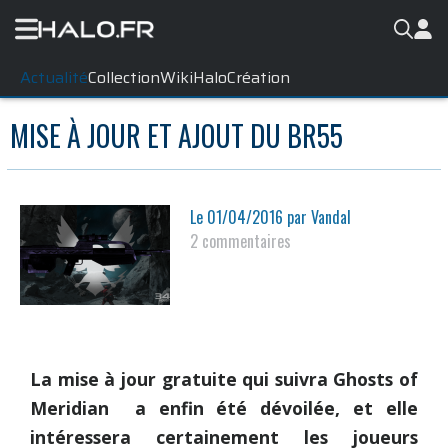
Actualité
Collection
WikiHalo
Création
MISE À JOUR ET AJOUT DU BR55
Le
01/04/2016
par
Vandal
2 commentaires
La mise à jour gratuite qui suivra Ghosts of
Meridian a enfin été dévoilée, et elle
intéressera certainement les joueurs