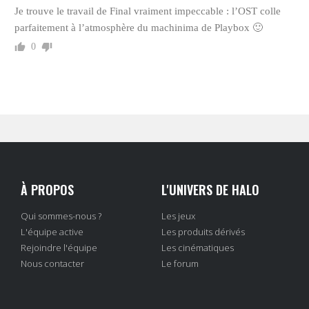
Je trouve le travail de Final vraiment impeccable : l’OST colle
parfaitement à l’atmosphère du machinima de Playbox 🙂
0
À PROPOS
L'UNIVERS DE HALO
Qui sommes-nous ?
Les jeux
L'équipe active
Les produits dérivés
Rejoindre l'équipe
Les cinématiques
Nous contacter
Le forum