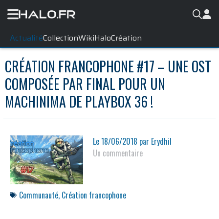
Actualité
Collection
WikiHalo
Création
CRÉATION FRANCOPHONE #17 – UNE OST
COMPOSÉE PAR FINAL POUR UN
MACHINIMA DE PLAYBOX 36 !
Le
18/06/2018
par
Erydhil
Un commentaire
Communauté
,
Création francophone