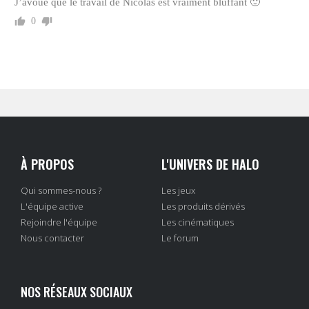
J’avoue que le travail de Nicolas est vraiment bluffant 🙂
0
À PROPOS
L'UNIVERS DE HALO
Qui sommes-nous ?
Les jeux
L'équipe active
Les produits dérivés
Rejoindre l'équipe
Les cinématiques
Nous contacter
Le forum
NOS RÉSEAUX SOCIAUX