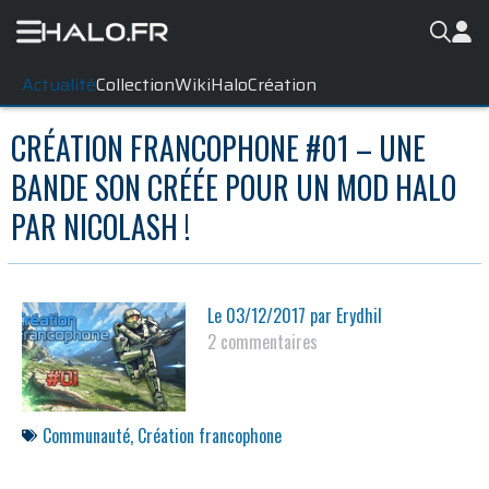
Actualité
Collection
WikiHalo
Création
CRÉATION FRANCOPHONE #01 – UNE
BANDE SON CRÉÉE POUR UN MOD HALO
PAR NICOLASH !
Le
03/12/2017
par
Erydhil
2 commentaires
Communauté
,
Création francophone