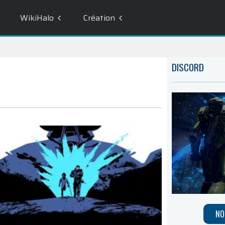
WikiHalo
Création
DISCORD
NO