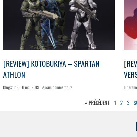
[REVIEW] KOTOBUKIYA – SPARTAN
[REV
ATHLON
VER
K1ngSn1p3
11 mai 2019
Aucun commentaire
lunaram
« PRÉCÉDENT
1
2
3
S