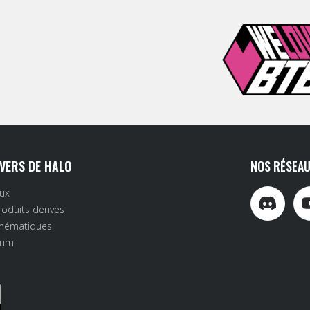
IVERS DE HALO
NOS RÉSEAU
eux
roduits dérivés
inématiques
rum