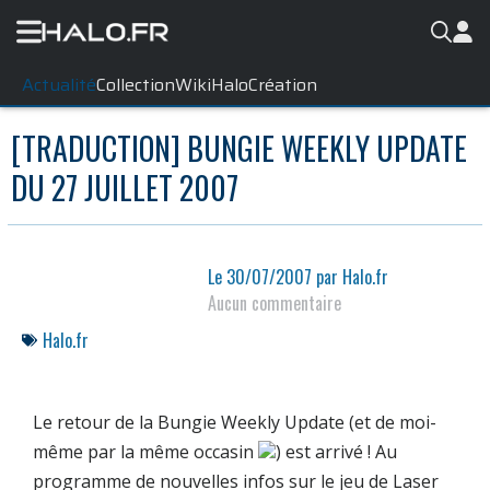
Actualité
Collection
WikiHalo
Création
[TRADUCTION] BUNGIE WEEKLY UPDATE
DU 27 JUILLET 2007
Le
30/07/2007
par
Halo.fr
Aucun commentaire
Halo.fr
Le retour de la Bungie Weekly Update (et de moi-
même par la même occasin
) est arrivé ! Au
programme de nouvelles infos sur le jeu de Laser