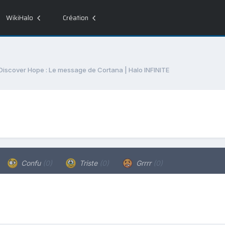
WikiHalo
Création
Discover Hope : Le message de Cortana | Halo INFINITE
Confu
(0)
Triste
(0)
Grrrr
(0)