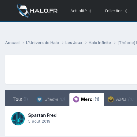
Actualité
Collection
Accueil
L'Univers de Halo
Les Jeux
Halo Infinite
[Théorie] 
Tout
(1)
J'aime
(0)
Merci
(1)
Haha
(0)
Spartan Fred
5 août 2019