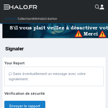
Actualité
Collection
WikiHalo
Création
Signaler
Your Report
Saisir éventuellement un message avec votre
signalement.
Vérification de sécurité
Envoyer le rapport