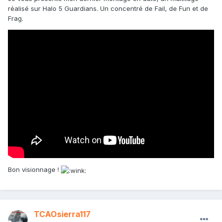
réalisé sur Halo 5 Guardians. Un concentré de Fail, de Fun et de
Frag.
Bon visionnage !
TCAOsierra117