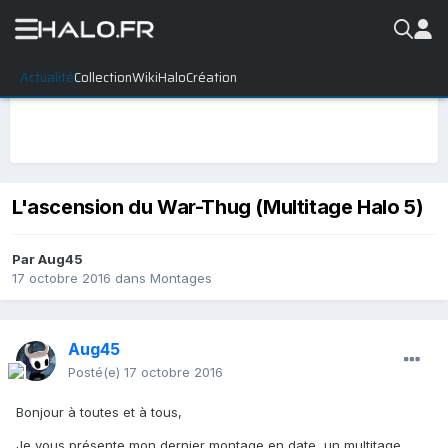
Actualité
Collection
WikiHalo
Création
L'ascension du War-Thug (Multitage Halo 5)
Par
Aug45
17 octobre 2016
dans
Montages
Aug45
Posté(e)
17 octobre 2016
Bonjour à toutes et à tous,
Je vous présente mon dernier montage en date, un multitage