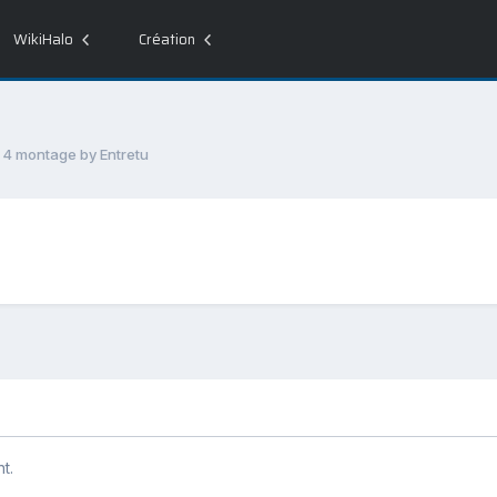
WikiHalo
Création
o 4 montage by Entretu
t.