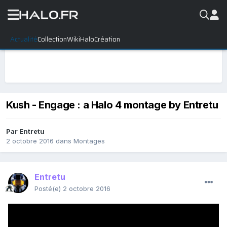
Actualité
Collection
WikiHalo
Création
Kush - Engage : a Halo 4 montage by Entretu
Par
Entretu
2 octobre 2016
dans
Montages
Entretu
Posté(e)
2 octobre 2016