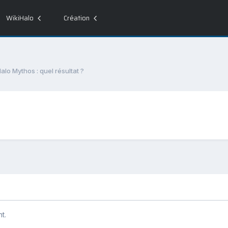
WikiHalo
Création
alo Mythos : quel résultat ?
t.