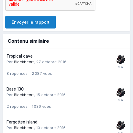
Envoyer le rapport
Contenu similaire
Tropical cave
Par
Blackheart
,
27 octobre 2016
8
réponses
2 087
vues
Base 130
Par
Blackheart
,
15 octobre 2016
2
réponses
1 036
vues
Forgotten island
Par
Blackheart
,
10 octobre 2016