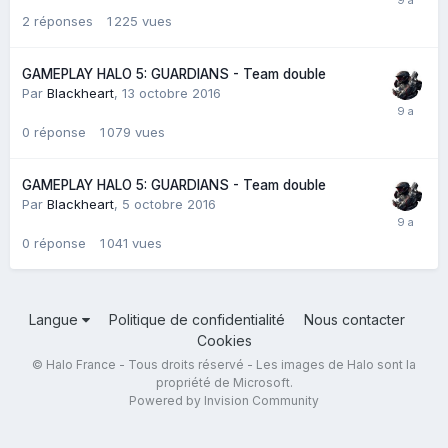
2
réponses
1 225
vues
GAMEPLAY HALO 5: GUARDIANS - Team double
Par
Blackheart
,
13 octobre 2016
0
réponse
1 079
vues
GAMEPLAY HALO 5: GUARDIANS - Team double
Par
Blackheart
,
5 octobre 2016
0
réponse
1 041
vues
Langue
Politique de confidentialité
Nous contacter
Cookies
© Halo France - Tous droits réservé - Les images de Halo sont la
propriété de Microsoft.
Powered by Invision Community