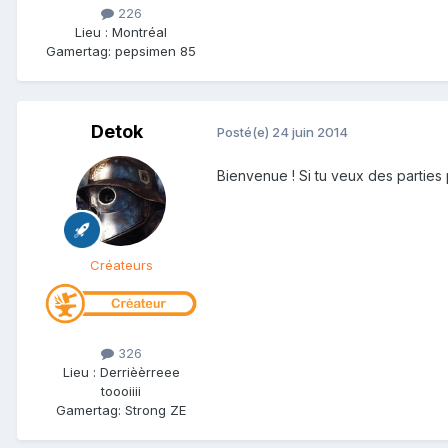
226
Lieu
:
Montréal
Gamertag: pepsimen 85
Detok
Posté(e)
24 juin 2014
Bienvenue ! Si tu veux des parties 
Créateurs
326
Lieu
:
Derrièèrreee
toooiiii
Gamertag: Strong ZE