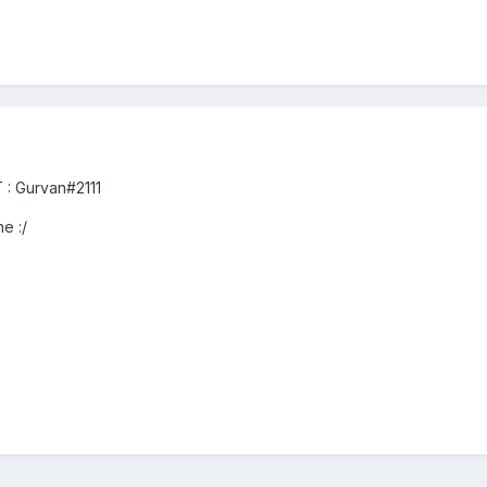
 : Gurvan#2111
he :/