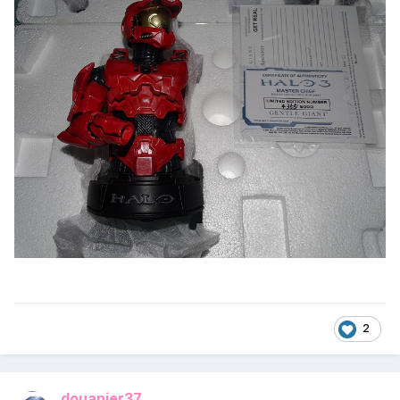
2
douanier37