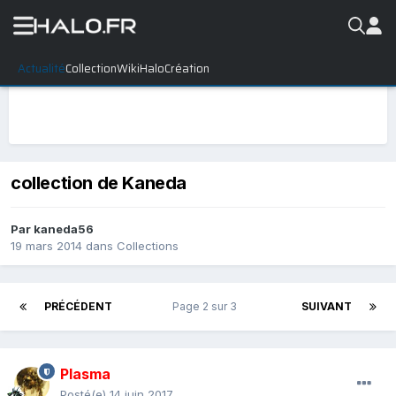
Actualité
Collection
WikiHalo
Création
collection de Kaneda
Par
kaneda56
19 mars 2014
dans
Collections
PRÉCÉDENT
Page 2 sur 3
SUIVANT
Plasma
Posté(e)
14 juin 2017