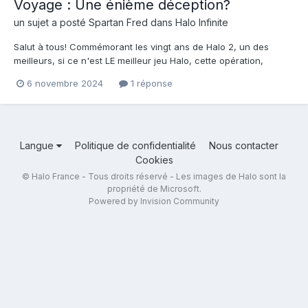
Voyage : Une énième déception?
un sujet a posté
Spartan Fred
dans
Halo Infinite
Salut à tous! Commémorant les vingt ans de Halo 2, un des
meilleurs, si ce n'est LE meilleur jeu Halo, cette opération,
sobrement intitulée "grand voyage" semble de prime abord
6 novembre 2024
1 réponse
prometteuse, mais est-ce le cas? "Si c'était aussi simple..."
Voyons cela ensemble, beaucoup de choses à dire!...
Langue
Politique de confidentialité
Nous contacter
Cookies
© Halo France - Tous droits réservé - Les images de Halo sont la
propriété de Microsoft.
Powered by Invision Community