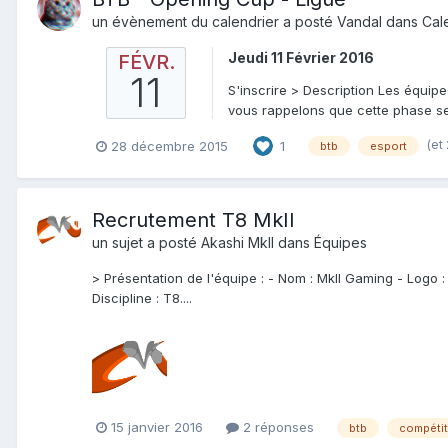
un évènement du calendrier a posté
Vandal
dans
Cal
Jeudi 11 Février 2016
FÉVR.
11
S'inscrire > Description Les équipe
vous rappelons que cette phase se 
(et
28 décembre 2015
1
btb
esport
Recrutement T8 MkII
un sujet a posté
Akashi MkII
dans
Équipes
> Présentation de l'équipe : - Nom : MkII Gaming - Logo :
Discipline : T8....
15 janvier 2016
2 réponses
btb
compétit