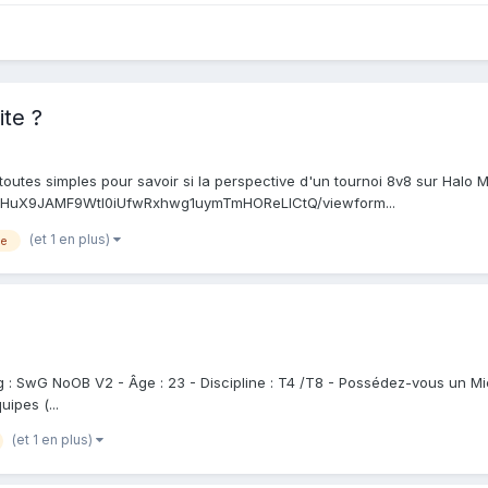
ite ?
toutes simples pour savoir si la perspective d'un tournoi 8v8 sur Halo MCC
c7IHuX9JAMF9Wtl0iUfwRxhwg1uymTmHOReLlCtQ/viewform...
(et 1 en plus)
te
g : SwG NoOB V2 - Âge : 23 - Discipline : T4 /T8 - Possédez-vous un Mi
ipes (...
(et 1 en plus)