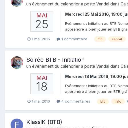
un évènement du calendrier a posté
Vandal
dans
Cal
Mercredi 25 Mai 2016, 19:00
ju
MAI
25
Evénement : Initiation au BTB Nomb
apprendre à bien jouer en BTB grâc
1 mai 2016
1 commentaire
btb
esport
Soirée BTB - Initiation
un évènement du calendrier a posté
Vandal
dans
Cal
Mercredi 18 Mai 2016, 19:00
ju
MAI
18
Evénement : Initiation au BTB Nomb
apprendre à bien jouer en BTB grâc
1 mai 2016
4 commentaires
btb
halo
KlassiK (BTB)