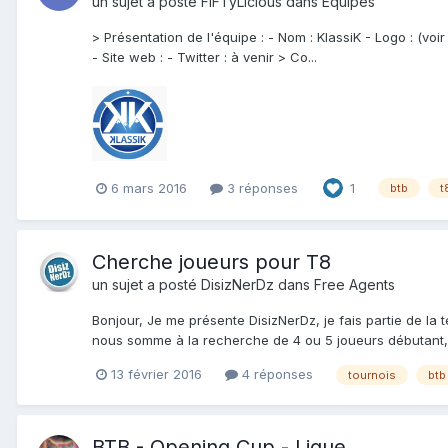
un sujet a posté
FiFTyLicious
dans
Équipes
> Présentation de l'équipe : - Nom : KlassiK - Logo : (voi
- Site web : - Twitter : à venir > Co...
6 mars 2016
3 réponses
1
btb
t
Cherche joueurs pour T8
un sujet a posté
DisizNerDz
dans
Free Agents
Bonjour, Je me présente DisizNerDz, je fais partie de 
nous somme à la recherche de 4 ou 5 joueurs débutant, i
13 février 2016
4 réponses
tournois
btb
BTB - Opening Cup - Ligue