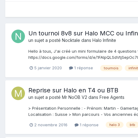
Un tournoi 8v8 sur Halo MCC ou Infin
un sujet a posté
Nocktale
dans
Halo Infinite
Hello à tous, J'ai créé un mini formulaire de 4 questions 
https://docs.google.com/forms/d/e/1FAIpQLSdVtjSepO
5 janvier 2020
1 réponse
tournois
infini
Reprise sur Halo en T4 ou BTB
un sujet a posté
Mr NoOB V2
dans
Free Agents
> Présentation Personnelle : - Prénom: Martin - Gamerta
Localisation : Suisse > Mon parcours - Vos anciennes équ
2 novembre 2016
1 réponse
halo 3
btb