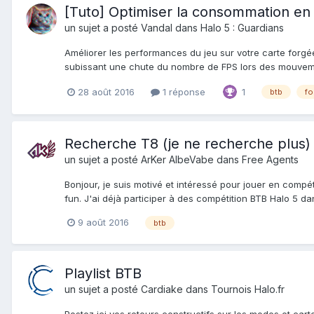
[Tuto] Optimiser la consommation en
un sujet a posté
Vandal
dans
Halo 5 : Guardians
Améliorer les performances du jeu sur votre carte forgée
subissant une chute du nombre de FPS lors des mouvemen
28 août 2016
1 réponse
1
btb
fo
Recherche T8 (je ne recherche plus)
un sujet a posté
ArKer AlbeVabe
dans
Free Agents
Bonjour, je suis motivé et intéressé pour jouer en compé
fun. J'ai déjà participer à des compétition BTB Halo 5 da
9 août 2016
btb
Playlist BTB
un sujet a posté
Cardiake
dans
Tournois Halo.fr
Postez ici vos retours constructifs sur les modes et carte