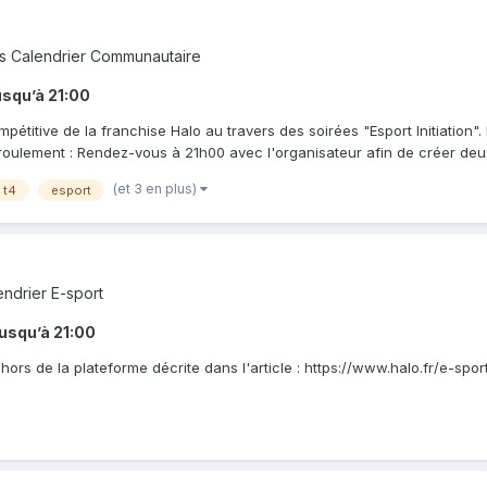
s
Calendrier Communautaire
usqu’à
21:00
pétitive de la franchise Halo au travers des soirées "Esport Initiation
roulement : Rendez-vous à 21h00 avec l'organisateur afin de créer deux 
(et 3 en plus)
t4
esport
endrier E-sport
jusqu’à
21:00
hors de la plateforme décrite dans l'article : https://www.halo.fr/e-s