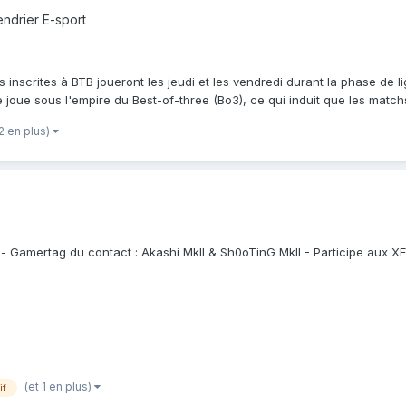
endrier E-sport
s inscrites à BTB joueront les jeudi et les vendredi durant la phase de 
joue sous l'empire du Best-of-three (Bo3), ce qui induit que les matchs
 2 en plus)
 - Gamertag du contact : Akashi MkII & Sh0oTinG MkII - Participe aux XES
(et 1 en plus)
if