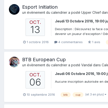
Esport Initiation
un évènement du calendrier a posté
Upper Chief
dan
Jeudi 13 Octobre 2016, 19:00
j
OCT.
13
Description : Découvrez la face com
devenir un joueur d'exception ! Dé
1 octobre 2016
4 commentaires
1 avis
BTB European Cup
un évènement du calendrier a posté
Vandal
dans
Cal
Jeudi 06 Octobre 2016, 19:00
OCT.
06
Aucune inscription autorisée en de
(et 3 en plus)
10 septembre 2016
btb
cup