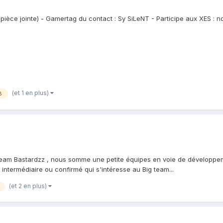
r pièce jointe) - Gamertag du contact : Sy SiLeNT - Participe aux XES : no
(et 1 en plus)
8
la team Bastardzz , nous somme une petite équipes en voie de développe
ntermédiaire ou confirmé qui s'intéresse au Big team...
(et 2 en plus)