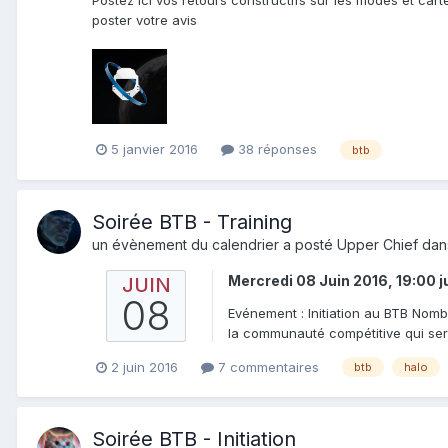
poster votre avis
5 janvier 2016
38 réponses
btb
Soirée BTB - Training
un évènement du calendrier a posté
Upper Chief
dan
Mercredi 08 Juin 2016, 19:00
j
JUIN
08
Evénement : Initiation au BTB Nomb
la communauté compétitive qui sero
2 juin 2016
7 commentaires
btb
halo
Soirée BTB - Initiation