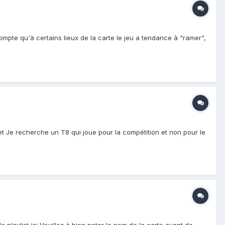
mpte qu'à certains lieux de la carte le jeu a tendance à "ramer",
et Je recherche un T8 qui joue pour la compétition et non pour le
a playlist ici Veuillez à bien noter le nom de la carte avant de