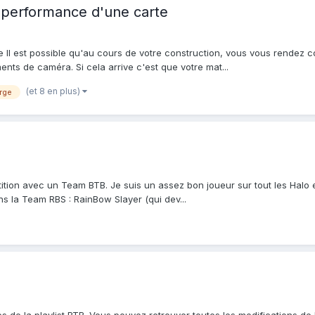
 performance d'une carte
 Il est possible qu'au cours de votre construction, vous vous rendez co
ts de caméra. Si cela arrive c'est que votre mat...
(et 8 en plus)
rge
tition avec un Team BTB. Je suis un assez bon joueur sur tout les Halo 
ns la Team RBS : RainBow Slayer (qui dev...
s de la playlist BTB. Vous pouvez retrouver toutes les modifications de l