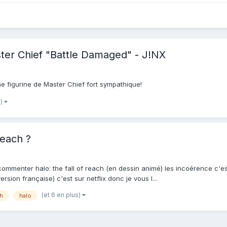
ster Chief "Battle Damaged" - J!NX
ne figurine de Master Chief fort sympathique!
s)
reach ?
commenter halo: the fall of reach (en dessin animé) les incoérence c'e
rsion française) c'est sur netflix donc je vous l...
(et 6 en plus)
ch
halo