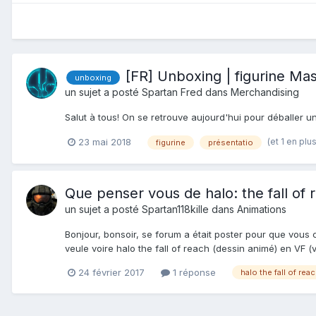
[FR] Unboxing | figurine Ma
unboxing
un sujet a posté
Spartan Fred
dans
Merchandising
Salut à tous! On se retrouve aujourd'hui pour déballer u
(et 1 en plu
23 mai 2018
figurine
présentatio
Que penser vous de halo: the fall of 
un sujet a posté
Spartan118kille
dans
Animations
Bonjour, bonsoir, se forum a était poster pour que vous 
veule voire halo the fall of reach (dessin animé) en VF (ve
24 février 2017
1 réponse
halo the fall of rea