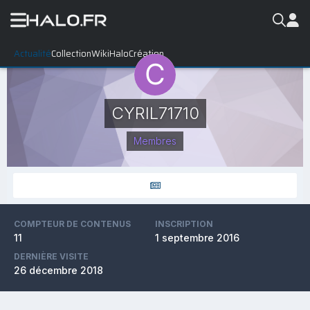
Actualité
Collection
WikiHalo
Création
CYRIL71710
Membres
COMPTEUR DE CONTENUS
INSCRIPTION
11
1 septembre 2016
DERNIÈRE VISITE
26 décembre 2018