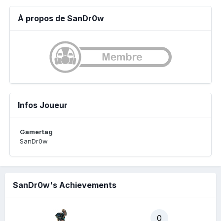
À propos de SanDr0w
Infos Joueur
Gamertag
SanDr0w
SanDr0w's Achievements
0