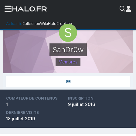
Actualité
Collection
WikiHalo
Création
SanDr0w
Membres
COMPTEUR DE CONTENUS
INSCRIPTION
1
9 juillet 2016
DERNIÈRE VISITE
18 juillet 2019