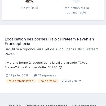
Grunt (1/13)
Réputation sur la
communauté
Localisation des bornes Halo : Fireteam Raven en
Francophonie
SanDr0w
a répondu au sujet de
Aug45
dans
Halo : Fireteam
Raven
Il y a une borne 2 joueurs dans la salle d'arcade ''Cyber
Station'' à La Grande-Motte, 34280. 😎
17 juillet 2019
17 réponses
(et 2 en plus)
halo fireteam raven
halo arcade
Langue
Politique de confidentialité
Nous contacter