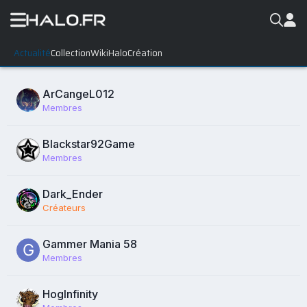
Actualité
Collection
WikiHalo
Création
Abonnés de Krystale
ArCangeL012
Membres
Blackstar92Game
Membres
Dark_Ender
Créateurs
Gammer Mania 58
Membres
HogInfinity