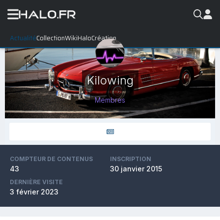
Actualité
Collection
WikiHalo
Création
Kilowing
Membres
COMPTEUR DE CONTENUS
INSCRIPTION
43
30 janvier 2015
DERNIÈRE VISITE
3 février 2023