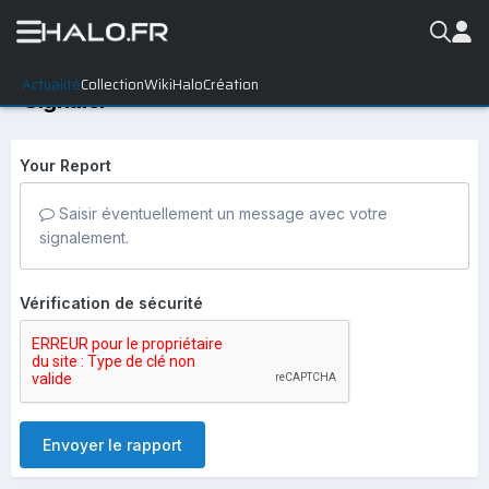
Actualité
Collection
WikiHalo
Création
Signaler
Your Report
Saisir éventuellement un message avec votre
signalement.
Vérification de sécurité
Envoyer le rapport