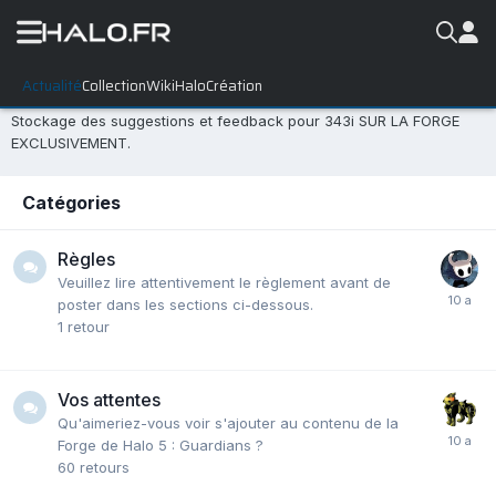
Actualité
Collection
WikiHalo
Création
Envoyez vos retours sur la Forge à 343i
Stockage des suggestions et feedback pour 343i SUR LA FORGE
EXCLUSIVEMENT.
Catégories
Règles
Veuillez lire attentivement le règlement avant de
poster dans les sections ci-dessous.
1
retour
Vos attentes
Qu'aimeriez-vous voir s'ajouter au contenu de la
Forge de Halo 5 : Guardians ?
60
retours