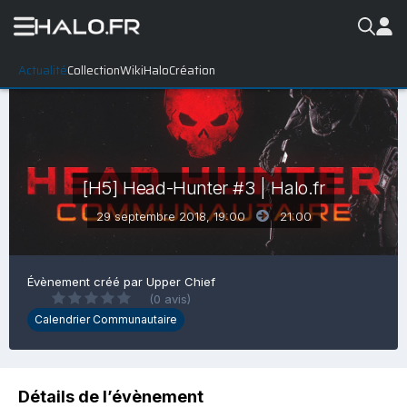
Actualité
Collection
WikiHalo
Création
[H5] Head-Hunter #3 | Halo.fr
29 septembre 2018, 19:00
21:00
Évènement créé par
Upper Chief
(0 avis)
Calendrier Communautaire
Détails de l’évènement