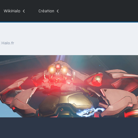
WikiHalo
Création
| Halo.fr