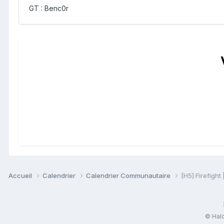
GT : Benc0r
Accueil
Calendrier
Calendrier Communautaire
[H5] Firefight 
© Halo