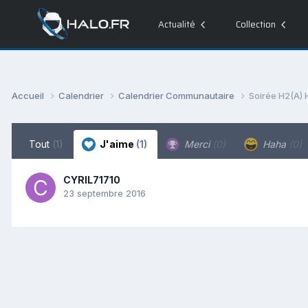
Actualité
Collection
Accueil
Calendrier
Calendrier Communautaire
Soirée H2(A) H
Tout
(1)
J'aime
(1)
Merci
(0)
Haha
(0)
CYRIL71710
23 septembre 2016