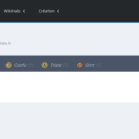
WikiHalo
Création
alo.fr
Confu
(0)
Triste
(0)
Grrrr
(0)