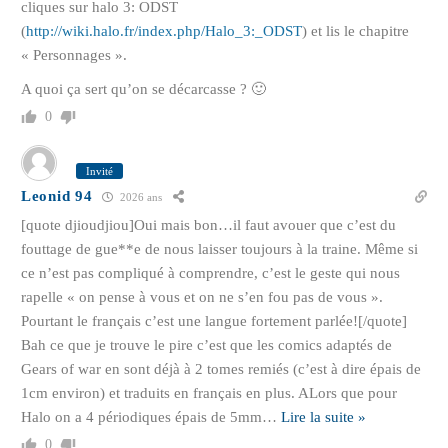
cliques sur halo 3: ODST
(
http://wiki.halo.fr/index.php/Halo_3:_ODST
) et lis le chapitre
« Personnages ».
A quoi ça sert qu’on se décarcasse ? 🙂
0
Invité
Leonid 94
2026 ans
[quote djioudjiou]Oui mais bon…il faut avouer que c’est du
fouttage de gue**e de nous laisser toujours à la traine. Même si
ce n’est pas compliqué à comprendre, c’est le geste qui nous
rapelle « on pense à vous et on ne s’en fou pas de vous ».
Pourtant le français c’est une langue fortement parlée![/quote]
Bah ce que je trouve le pire c’est que les comics adaptés de
Gears of war en sont déjà à 2 tomes remiés (c’est à dire épais de
1cm environ) et traduits en français en plus. ALors que pour
Halo on a 4 périodiques épais de 5mm
…
Lire la suite »
0