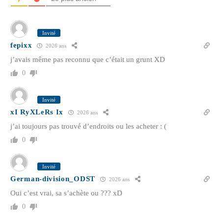
Invité
fepixx
2026 ans
j’avais même pas reconnu que c’était un grunt XD
0
Invité
xI RyXLeRs Ix
2026 ans
j’ai toujours pas trouvé d’endroits ou les acheter : (
0
Invité
German-division_ODST
2026 ans
Oui c’est vrai, sa s’achète ou ??? xD
0