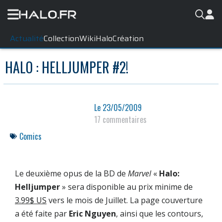
Actualité
Collection
WikiHalo
Création
HALO : HELLJUMPER #2!
Le
23/05/2009
17 commentaires
Comics
Le deuxième opus de la BD de
Marvel
«
Halo:
Helljumper
» sera disponible au prix minime de
3.99$ US
vers le mois de Juillet. La page couverture
a été faite par
Eric Nguyen
, ainsi que les contours,