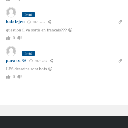
Invité
halolejeu
2026 ans
question il va sortir en francais??? 😐
0
Invité
parasx-36
2026 ans
LES desseins sont bofs 😕
0