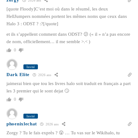
zorgy
2026 ans
[quote Floody]C’est moi où dans le résumé, les deux
HellJumpers nommées portent les mêmes noms que ceux dans
Halo 3 : ODST ? :?[/quote]
et ils s’appellent comment dans ODST? 😕 (« il » n’a pas encore
de nom, officiellement… il me semble >.< )
0
Invité
Dark Elite
2026 ans
jaimerai bien que tou les livres halo soit traduit en français a part
les 3 premier qui le sont dejat 🙄
0
Invité
phoenixlechat
2026 ans
Zorgy ? Tu le fais exprès ? 😮 … Tu vas sur le Wikihalo, tu