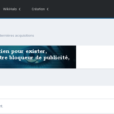
WikiHalo
Création
dernières acquisitions
t.