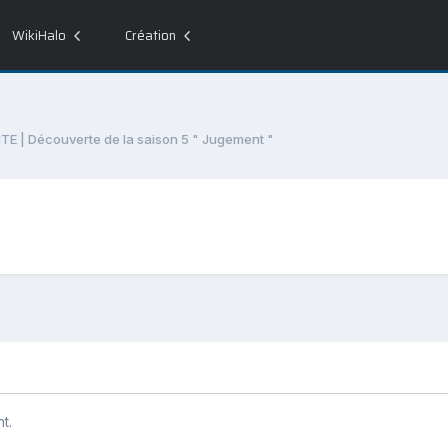
WikiHalo
Création
ITE | Découverte de la saison 5 " Jugement "
t.