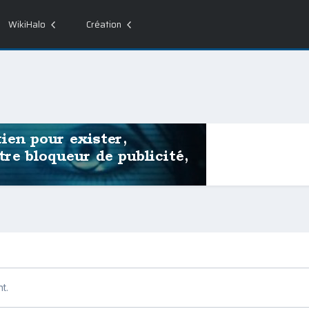
WikiHalo
Création
t.