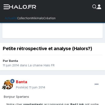
Actualité
Collection
WikiHalo
Création
Petite rétrospective et analyse (Halors?)
Par
Banta
11 juin 2014
dans
La chaine Halo FR
Banta
Posté(e)
11 juin 2014
Bonjour Spartans
Notre cher
spartantealc
accompagné par
Red Link
ont sortie