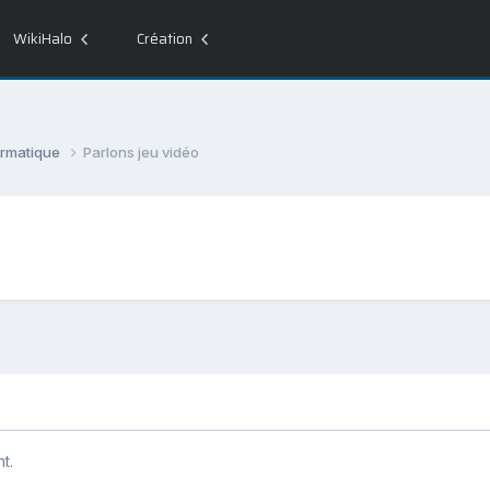
WikiHalo
Création
ormatique
Parlons jeu vidéo
t.