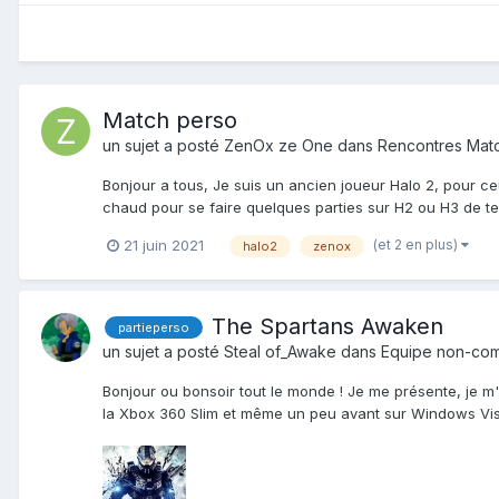
Match perso
un sujet a posté
ZenOx ze One
dans
Rencontres Mat
Bonjour a tous, Je suis un ancien joueur Halo 2, pour c
chaud pour se faire quelques parties sur H2 ou H3 de t
(et 2 en plus)
21 juin 2021
halo2
zenox
The Spartans Awaken
partieperso
un sujet a posté
Steal of_Awake
dans
Equipe non-com
Bonjour ou bonsoir tout le monde ! Je me présente, je m'a
la Xbox 360 Slim et même un peu avant sur Windows Vista