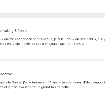
chmaking & Perso
eux qui me connaissaient a l'époque, je suis ZenOx ou SsK ZenOx, si il 
emps en temps n'hésitez pas à m'ajouter. Mon GT: ZenOx...
pétitive
ppelle Gabriel j'ai actuellement 14 ans et je suis joueur d'Halo depuis 
 et je dois avouer être un grand fan de cette...