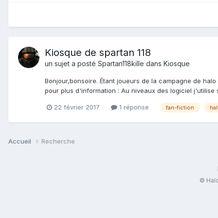
Kiosque de spartan 118
un sujet a posté
Spartan118kille
dans
Kiosque
Bonjour,bonsoire. Étant joueurs de la campagne de halo 
pour plus d'information : Au niveaux des logiciel j'utilise
22 février 2017
1 réponse
fan-fiction
ha
Accueil
Recherche
© Halo