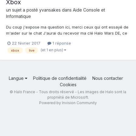
Xbox
un sujet a posté
yvansakes
dans
Aide Console et
Informatique
Du coup j'expose ma question ici, merci ceux qui ont essayé de
m'aider sur le chat J'aurai du recevoir ma clé Halo Wars DE, ce
qui n'est pas le cas. Je la demande sur le forum de support, ici.
22 février 2017
1 réponse
Un responsable me dit qu'il me l'a nvoyé en MP, que je n'ai pas
(et 1 en plus)
xbox
live
recu. J'essaie de le contacter e...
Langue
Politique de confidentialité
Nous contacter
Cookies
© Halo France - Tous droits réservé - Les images de Halo sont la
propriété de Microsoft.
Powered by Invision Community