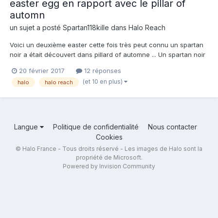
easter egg en rapport avec le pillar of
automn
un sujet a posté
Spartan118kille
dans
Halo Reach
Voici un deuxième easter cette fois très peut connu un spartan
noir a était découvert dans pillard of automne ... Un spartan noir
jamais vue dans un halo reach mêle cette couleur noir est
20 février 2017
12 réponses
nouvelle voici le lien de la vidéo
(et 10 en plus)
halo
halo reach
https://www.youtube.com/shared?ci=fsYv7AwNxaE c'est pour
savoir si ce spartan...
Langue
Politique de confidentialité
Nous contacter
Cookies
© Halo France - Tous droits réservé - Les images de Halo sont la
propriété de Microsoft.
Powered by Invision Community