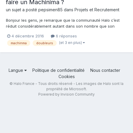
faire un Machinima ?
un sujet a posté
pepsimen85
dans
Projets et Recrutement
Bonjour les gens, je remarque que la communauté Halo c’est
réduit considérablement autant dans son nombre que son
activité. Je redoutais le jour que je chercherais un nouveau
4 décembre 2016
6 réponses
Machinima sans être comblé ! Et oui je n’aurais donc pas le
(et 3 en plus)
machinma
doubleurs
choix de tenter de me lancer dans la création de Machinima....
Langue
Politique de confidentialité
Nous contacter
Cookies
© Halo France - Tous droits réservé - Les images de Halo sont la
propriété de Microsoft.
Powered by Invision Community