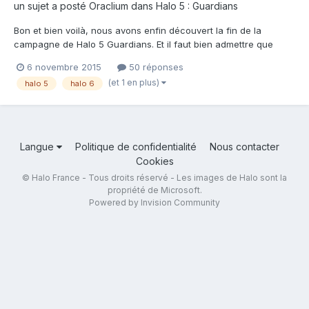
un sujet a posté
Oraclium
dans
Halo 5 : Guardians
Bon et bien voilà, nous avons enfin découvert la fin de la
campagne de Halo 5 Guardians. Et il faut bien admettre que
cette campagne propose une fin plein de suspens.
6 novembre 2015
50 réponses
Malheureusement aucun DLC de campagne n'est prévu et il n'y
(et 1 en plus)
halo 5
halo 6
a pas de mode Spartan Ops. Nous allons donc devoir attendre le
prochain j...
Langue
Politique de confidentialité
Nous contacter
Cookies
© Halo France - Tous droits réservé - Les images de Halo sont la
propriété de Microsoft.
Powered by Invision Community