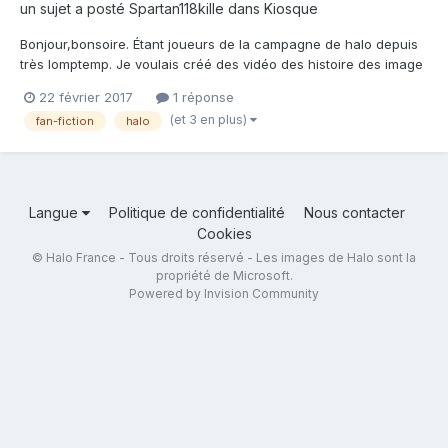
un sujet a posté
Spartan118kille
dans
Kiosque
Bonjour,bonsoire. Étant joueurs de la campagne de halo depuis
très lomptemp. Je voulais créé des vidéo des histoire des image
pour but de montrée ce que j'ai imaginé est ce que j'imagine
22 février 2017
1 réponse
pour plus d'information : Au niveaux des logiciel j'utilise sur PC
(et 3 en plus)
fan-fiction
halo
source filmakeur (sfm) pour les im...
Langue
Politique de confidentialité
Nous contacter
Cookies
© Halo France - Tous droits réservé - Les images de Halo sont la
propriété de Microsoft.
Powered by Invision Community